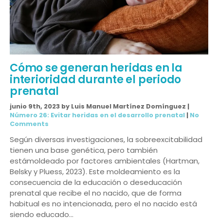
Cómo se generan heridas en la
interioridad durante el periodo
prenatal
junio 9th, 2023 by Luis Manuel Martínez Domínguez |
Número 26: Evitar heridas en el desarrollo prenatal
|
No
Comments
Según diversas investigaciones, la sobreexcitabilidad
tienen una base genética, pero también
estámoldeado por factores ambientales (Hartman,
Belsky y Pluess, 2023). Este moldeamiento es la
consecuencia de la educación o deseducación
prenatal que recibe el no nacido, que de forma
habitual es no intencionada, pero el no nacido está
siendo educado…