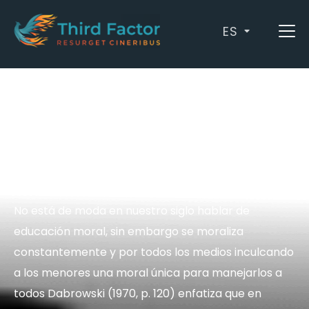
ES
by
Luis Manuel Martínez Domínguez
/ mayo 11,
2023
El desarrollo moral de
personas
sobreexcitables o
altamente sensibles
No está de moda en nuestro siglo hablar de
educación moral, sin embargo se moraliza
constantemente y por todos los medios inculcando
a los menores una moral única para manejarlos a
todos Dabrowski (1970, p. 120) enfatiza que en