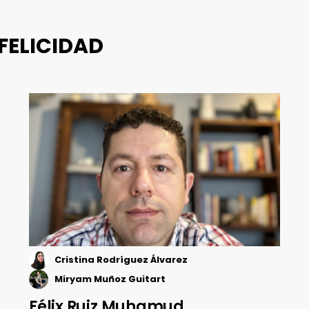
 FELICIDAD
Cristina Rodríguez Álvarez
Miryam Muñoz Guitart
Félix Ruiz Muhamud