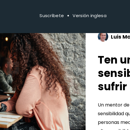
Suscríbete
Versión inglesa
Luis M
Ten u
sensib
sufrir
Un mentor de s
sensibilidad q
personas medi