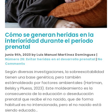
Cómo se generan heridas en la
interioridad durante el periodo
prenatal
junio 9th, 2023 by Luis Manuel Martínez Domínguez |
Número 26: Evitar heridas en el desarrollo prenatal
|
No
Comments
Según diversas investigaciones, la sobreexcitabilidad
tienen una base genética, pero también
estámoldeado por factores ambientales (Hartman,
Belsky y Pluess, 2023). Este moldeamiento es la
consecuencia de la educación o deseducación
prenatal que recibe el no nacido, que de forma
habitual es no intencionada, pero el no nacido está
siendo educado…