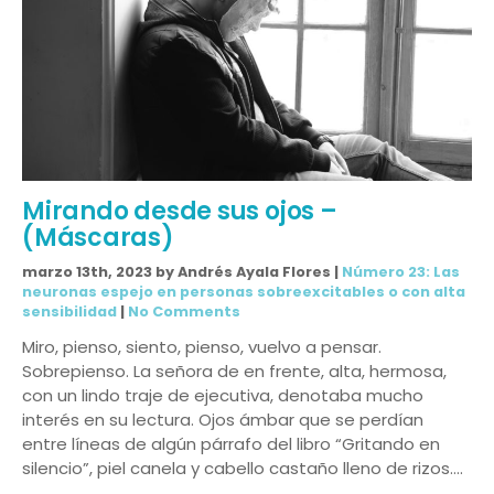
Mirando desde sus ojos –
(Máscaras)
marzo 13th, 2023 by Andrés Ayala Flores |
Número 23: Las
neuronas espejo en personas sobreexcitables o con alta
sensibilidad
|
No Comments
Miro, pienso, siento, pienso, vuelvo a pensar.
Sobrepienso. La señora de en frente, alta, hermosa,
con un lindo traje de ejecutiva, denotaba mucho
interés en su lectura. Ojos ámbar que se perdían
entre líneas de algún párrafo del libro “Gritando en
silencio”, piel canela y cabello castaño lleno de rizos….