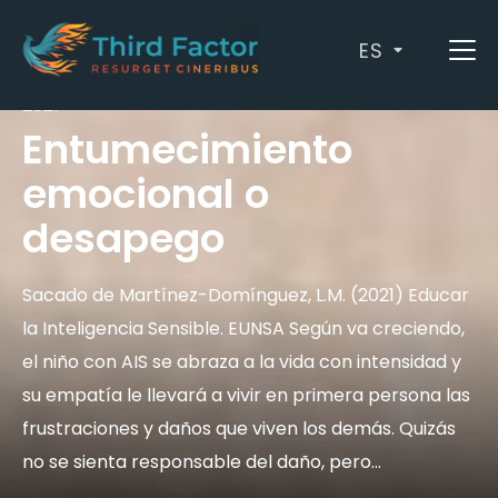
ES
by
Luis Manuel Martínez Domínguez
/ octubre 12,
2021
Entumecimiento
emocional o
desapego
Sacado de Martínez-Domínguez, L.M. (2021) Educar
la Inteligencia Sensible. EUNSA Según va creciendo,
el niño con AIS se abraza a la vida con intensidad y
su empatía le llevará a vivir en primera persona las
frustraciones y daños que viven los demás. Quizás
no se sienta responsable del daño, pero…