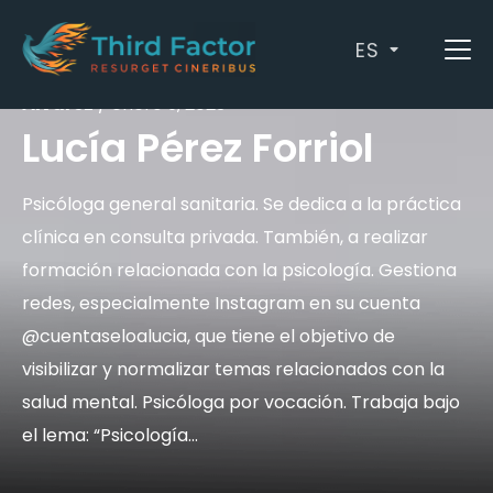
ES
by
Miryam Muñoz Guitart
,
Cristina Rodríguez
Álvarez
/ enero 9, 2023
Lucía Pérez Forriol
Psicóloga general sanitaria. Se dedica a la práctica
clínica en consulta privada. También, a realizar
formación relacionada con la psicología. Gestiona
redes, especialmente Instagram en su cuenta
@cuentaseloalucia, que tiene el objetivo de
visibilizar y normalizar temas relacionados con la
salud mental. Psicóloga por vocación. Trabaja bajo
el lema: “Psicología…