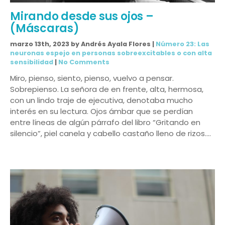
Mirando desde sus ojos –
(Máscaras)
marzo 13th, 2023 by Andrés Ayala Flores |
Número 23: Las
neuronas espejo en personas sobreexcitables o con alta
sensibilidad
|
No Comments
Miro, pienso, siento, pienso, vuelvo a pensar.
Sobrepienso. La señora de en frente, alta, hermosa,
con un lindo traje de ejecutiva, denotaba mucho
interés en su lectura. Ojos ámbar que se perdían
entre líneas de algún párrafo del libro “Gritando en
silencio”, piel canela y cabello castaño lleno de rizos….